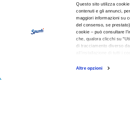
Tagliate i panini, farciteli generosamente con Spuntì
Questo sito utilizza cookie 
Tagliate a fettine le fragole e la banana ben monda
contenuti e gli annunci, pe
Disponete il frullato in 4 bicchieri e servitelo con
maggiori informazioni su co
del consenso, se prestato)
cookie – può consultare l’i
che, qualora clicchi su “Ut
di tracciamento diverso da 
all’installazione di tutti i 
granulare, quali cookie aut
Altre opzioni