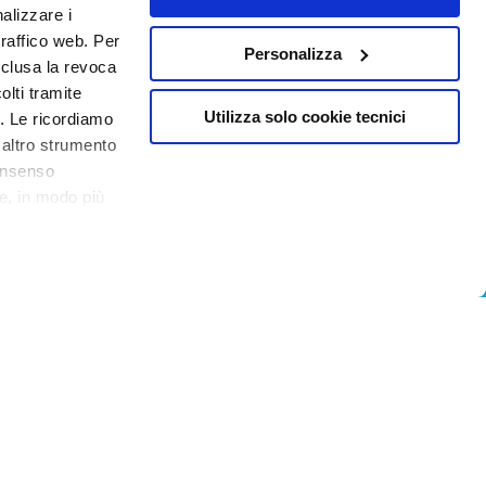
hiudeteli.
nalizzare i
hero e il ghiaccio e frullate il tutto.
traffico web. Per
Personalizza
nclusa la revoca
lti tramite
Utilizza solo cookie tecnici
. Le ricordiamo
 altro strumento
consenso
ere, in modo più