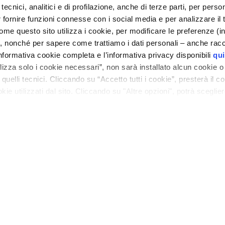
, unite i cetriolini tagliati in fettine sottili per il lungo e ric
tecnici, analitici e di profilazione, anche di terze parti, per perso
te, radunate tutto in un frullatore, aggiungete il latte, lo zucc
r fornire funzioni connesse con i social media e per analizzare il 
 i panini.
me questo sito utilizza i cookie, per modificare le preferenze (i
, nonché per sapere come trattiamo i dati personali – anche racco
nformativa cookie completa e l’informativa privacy disponibili
qui
ALTRE MERENDE DA PREPARARE CON SPUNTÌ
ilizza solo i cookie necessari”, non sarà installato alcun cookie o
quelli tecnici. Cliccando su “Accetto tutti i cookie”, presterà il 
cookie utilizzati dal sito. Cliccando su "Altre opzioni", potrà scegli
orizzare.