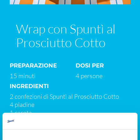
Wrap con Spuntì al
Prosciutto Cotto
PREPARAZIONE
DOSI PER
15 minuti
4 persone
INGREDIENTI
2 confezioni di Spuntì al Prosciutto Cotto
4 piadine
1 carota
4 foglie di lattuga tagliate a striscioline
Una manciata di fragole e ciliegie