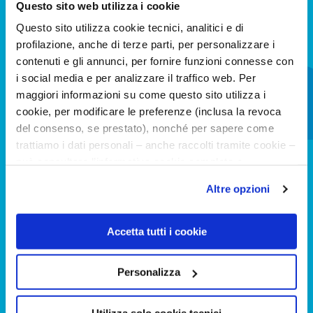
Questo sito web utilizza i cookie
PREPARAZIONE
Questo sito utilizza cookie tecnici, analitici e di
Spalmate sopra a due piadine Spuntì al Prosciutto
profilazione, anche di terze parti, per personalizzare i
Cotto.
contenuti e gli annunci, per fornire funzioni connesse con
Completate con la lattuga e carote a striscioline.
i social media e per analizzare il traffico web. Per
Arrotolate le piadine formando dei wrap.
maggiori informazioni su come questo sito utilizza i
Tagliate ogni wrap a metà.
cookie, per modificare le preferenze (inclusa la revoca
Sistemate 2 mezzi wrap in uno scomparto della
del consenso, se prestato), nonché per sapere come
trattiamo i dati personali – anche raccolti tramite cookie –
lunch box.
può consultare l’informativa cookie completa e
Riempite gli altri scomparti con fragole e ciliegie. È
l’informativa privacy disponibili
qui
. Le ricordiamo che,
un piatto perfetto per un pranzetto veloce.
Altre opzioni
qualora clicchi su “Utilizza solo i cookie necessari”, non
sarà installato alcun cookie o altro strumento di
ALTRE MERENDE DA PREPARARE CON
tracciamento diverso da quelli tecnici. Cliccando su
Accetta tutti i cookie
SPUNTÌ
“Accetto tutti i cookie”, presterà il consenso
all’installazione di tutti i cookie utilizzati dal sito.
Personalizza
Cliccando su "Altre opzioni", potrà scegliere, in modo più
granulare, quali cookie autorizzare.
Utilizza solo cookie tecnici