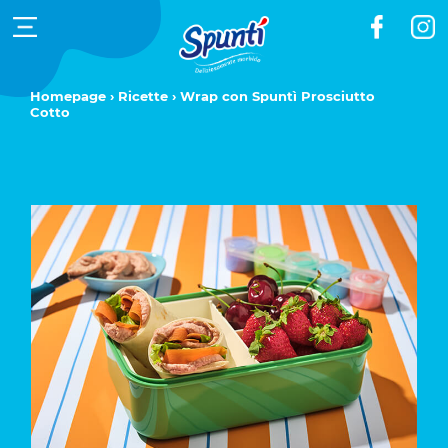
Homepage
›
Ricette
› Wrap con Spuntì Prosciutto
Cotto