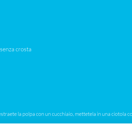
 senza crosta
estraete la polpa con un cucchiaio, mettetela in una ciotola con
o condita.