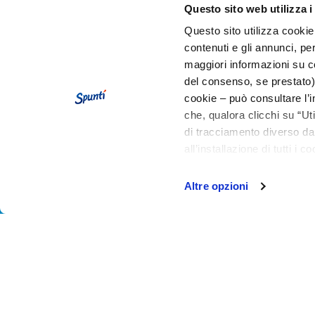
Questo sito web utilizza i
Adagiate sopra una seconda fetta e spalmatela 
Completate con la terza fetta, spalmatela con il
Questo sito utilizza cookie 
Tagliate a fette il rettangolo farcito e disponetel
contenuti e gli annunci, pe
maggiori informazioni su co
del consenso, se prestato)
cookie – può consultare l’i
che, qualora clicchi su “Ut
di tracciamento diverso da 
all’installazione di tutti i 
granulare, quali cookie aut
Altre opzioni