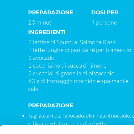
PREPARAZIONE
DOSI PER
20 minuti
4 persone
INGREDIENTI
2 lattine di Spuntì al Salmone Rosa
2 fette lunghe di pan carrè per tramezzini
1 avocado
1 cucchiaino di succo di limone
2 cucchiai di granella di pistacchio
40 g di formaggio morbido e spalmabile
sale
PREPARAZIONE
Tagliate a metà l’avocado, eliminate il nocciolo, 
schiacciate tutto con una forchetta.
Spalmate sopra ad una fetta la crema di avocad