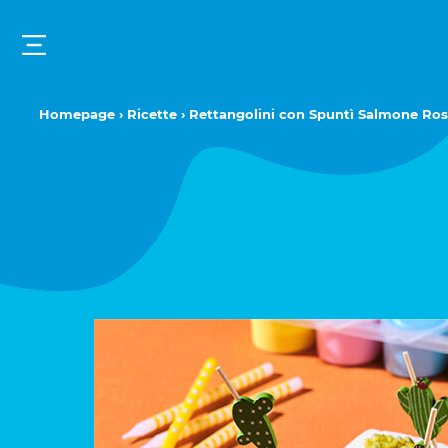
Homepage
›
Ricette
› Rettangolini con Spuntì Salmone Ro