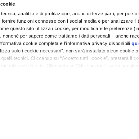
 cookie
con Spuntì.
 formaggio e completate con la granella di pistacchio.
tecnici, analitici e di profilazione, anche di terze parti, per perso
e in un piatto.
r fornire funzioni connesse con i social media e per analizzare il 
me questo sito utilizza i cookie, per modificare le preferenze (i
, nonché per sapere come trattiamo i dati personali – anche racco
ALTRE MERENDE DA PREPARARE CON SPUNTÌ
nformativa cookie completa e l’informativa privacy disponibili
qui
ilizza solo i cookie necessari”, non sarà installato alcun cookie o
quelli tecnici. Cliccando su “Accetto tutti i cookie”, presterà il 
cookie utilizzati dal sito. Cliccando su "Altre opzioni", potrà scegli
orizzare.