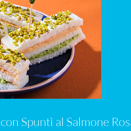
i con Spuntì al Salmone Ros